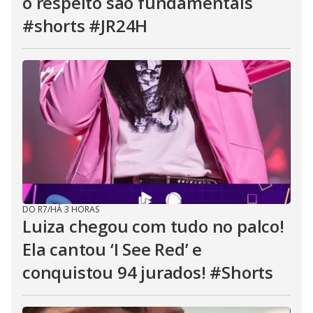
o respeito são fundamentais
#shorts #JR24H
DO R7
/
HÁ 3 HORAS
Luiza chegou com tudo no palco!
Ela cantou ‘I See Red’ e
conquistou 94 jurados! #Shorts