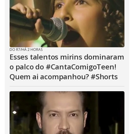
DO R7
/
HÁ 2 HORAS
Esses talentos mirins dominaram
o palco do #CantaComigoTeen!
Quem ai acompanhou? #Shorts