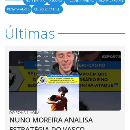
HOJE EM DIA
RECORD
TICIANE PINHEIRO
ANA HICKMANN
RENATA ALVES
CELSO ZECATELLI
Últimas
DO R7
/
HÁ 1 HORA
NUNO MOREIRA ANALISA
ESTRATÉGIA DO VASCO