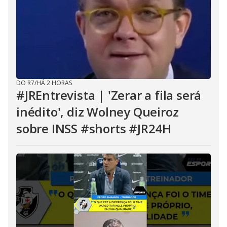
DO R7
/
HÁ 2 HORAS
#JREntrevista | 'Zerar a fila será
inédito', diz Wolney Queiroz
sobre INSS #shorts #JR24H