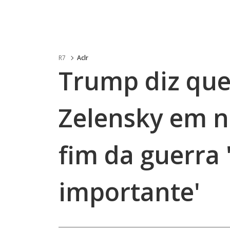
R7
Aclr
Trump diz que
Zelensky em n
fim da guerra 
importante'