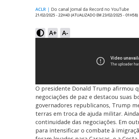
ACLR
|
Do canal Jornal da Record no YouTube
21/02/2025 - 22H43
(ATUALIZADO EM
23/02/2025 - 01H58
)
A+
A-
O presidente Donald Trump afirmou q
negociações de paz e destacou suas 
governadores republicanos, Trump me
terras em troca de ajuda militar. Aind
continuidade das negociações. Em outr
para intensificar o combate à imigraçã
foram levados para Caracas, e a Costa