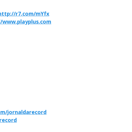
http://r7.com/mYfx
//www.playplus.com
om/jornaldarecord
arecord