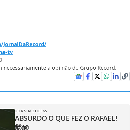
/JornalDaRecord/
-na-tv
D
em necessariamente a opinião do Grupo Record.
DO R7
/
HÁ 2 HORAS
ABSURDO O QUE FEZ O RAFAEL!
🤯🧤