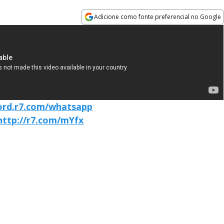
Adicione como fonte preferencial no Google
Opens in new window
cord.r7.com/whatsapp
http://r7.com/mYfx