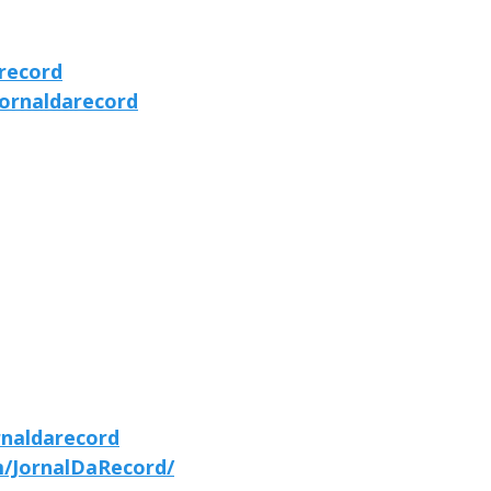
arecord
ornaldarecord
rnaldarecord
/JornalDaRecord/