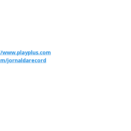
//www.playplus.com
om/jornaldarecord