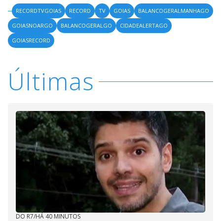
RECORDTVGOIAS
RECORD
TV
GOIAS
BALANCOGERALMANHAGO
GOIASNOARGO
BALANCOGERALGO
CIDADEALERTAGO
GOIASRECORD
Últimas
DO R7
/
HÁ 40 MINUTOS