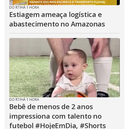
DO R7
/
HÁ 1 HORA
Estiagem ameaça logística e
abastecimento no Amazonas
DO R7
/
HÁ 1 HORA
Bebê de menos de 2 anos
impressiona com talento no
futebol #HojeEmDia, #Shorts