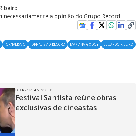
Ribeiro
em necessariamente a opinião do Grupo Record.
S
JORNALISMO
JORNALISMO RECORD
MARIANA GODOY
EDUARDO RIBEIRO
DO R7
/
HÁ 4 MINUTOS
Festival Santista reúne obras
exclusivas de cineastas