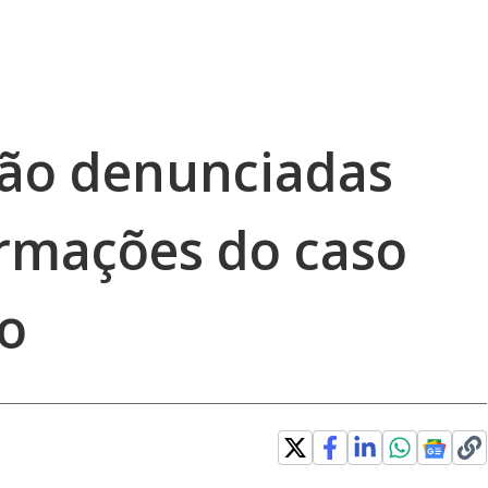
são denunciadas
ormações do caso
co