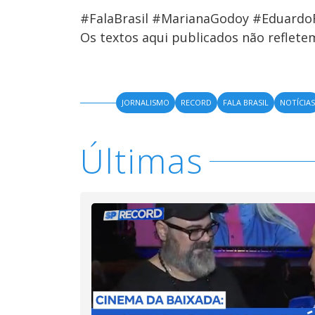
#FalaBrasil #MarianaGodoy #Eduardo
Os textos aqui publicados não reflet
JORNALISMO
RECORD
FALA BRASIL
NOTÍCIA
Últimas