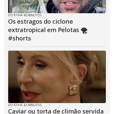
DO R7
/
HÁ 40 MINUTOS
Os estragos do ciclone
extratropical em Pelotas 🌪️
#shorts
DO R7
/
HÁ 42 MINUTOS
Caviar ou torta de climão servida