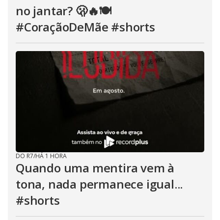
no jantar? 🫢🔥🍽️
#CoraçãoDeMãe #shorts
DO R7
/
HÁ 1 HORA
Quando uma mentira vem à
tona, nada permanece igual...
#shorts