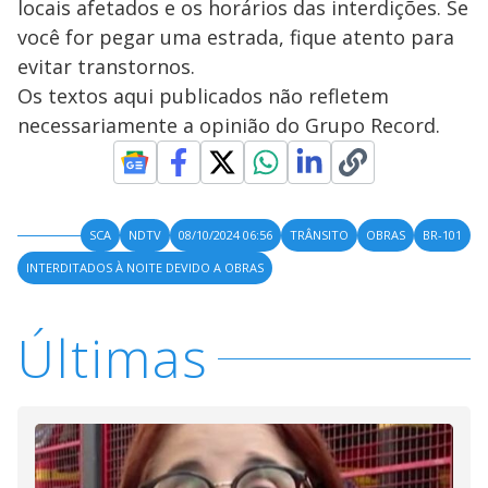
locais afetados e os horários das interdições. Se
você for pegar uma estrada, fique atento para
evitar transtornos.
Os textos aqui publicados não refletem
necessariamente a opinião do Grupo Record.
SCA
NDTV
08/10/2024 06:56
TRÂNSITO
OBRAS
BR-101
INTERDITADOS À NOITE DEVIDO A OBRAS
Últimas