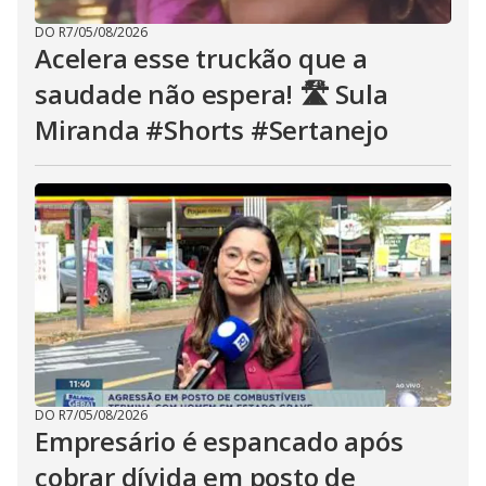
DO R7
/
05/08/2026
Acelera esse truckão que a
saudade não espera! 🛣️ Sula
Miranda #Shorts #Sertanejo
DO R7
/
05/08/2026
Empresário é espancado após
cobrar dívida em posto de