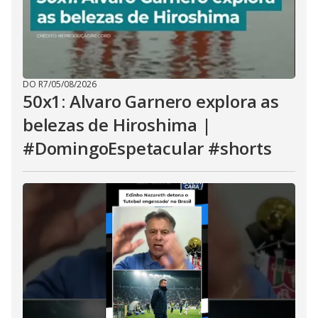
DO R7
/
05/08/2026
50x1: Alvaro Garnero explora as
belezas de Hiroshima |
#DomingoEspetacular #shorts