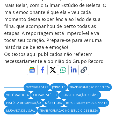
Mais Bela", com o Gilmar Estúdio de Beleza. O
mais emocionante é que ela viveu cada
momento dessa experiência ao lado de sua
filha, que acompanhou de perto todas as
etapas. A reportagem está imperdível e vai
tocar seu coração. Prepare-se para ver uma
história de beleza e emoção!
Os textos aqui publicados não refletem
necessariamente a opinião do Grupo Record.
09/12/2024 14:25
JOINVILLE
TRANSFORMAÇÃO DE BELEZA
VOCÊ MAIS BELA
GILMAR ESTÚDIO
TRANSFORMAÇÃO INCRÍVEL
HISTÓRIA DE SUPERAÇÃO
MÃE E FILHA
REPORTAGEM EMOCIONANTE
MUDANÇA DE VISUAL
TRANSFORMAÇÃO NO ESTÚDIO DE BELEZA