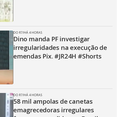
DO R7
/
HÁ 4 HORAS
Dino manda PF investigar
irregularidades na execução de
emendas Pix. #JR24H #Shorts
DO R7
/
HÁ 4 HORAS
58 mil ampolas de canetas
emagrecedoras irregulares