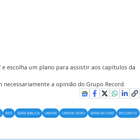
/
e escolha um plano para assistir aos capítulos da
em necessariamente a opinião do Grupo Record.
S
REIS
SERIA BIBLICA
UNIVER
UNIVER VÍDEO
SERIA RECORD
RECORDTV