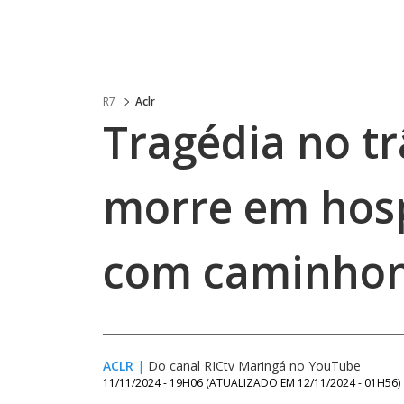
R7
Aclr
Tragédia no tr
morre em hosp
com caminho
ACLR
|
Do canal RICtv Maringá no YouTube
11/11/2024 - 19H06
(ATUALIZADO EM
12/11/2024 - 01H56
)