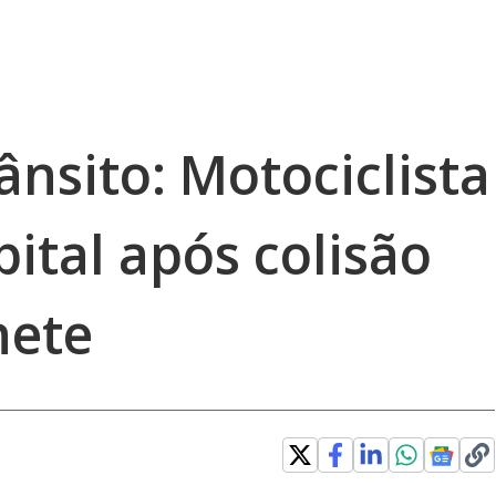
ânsito: Motociclista
ital após colisão
nete