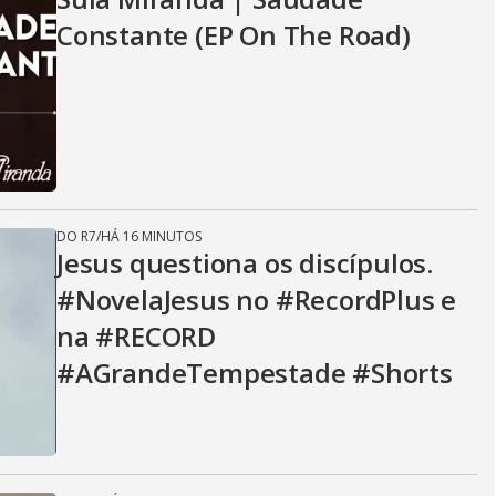
Constante (EP On The Road)
DO R7
/
HÁ 16 MINUTOS
Jesus questiona os discípulos.
#NovelaJesus no #RecordPlus e
na #RECORD
#AGrandeTempestade #Shorts