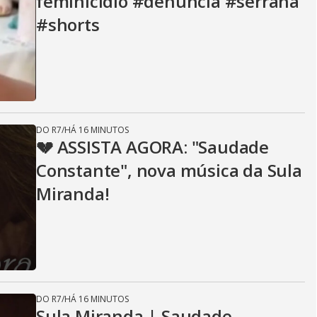
feminicídio #denuncia #serrana
#shorts
DO R7
/
HÁ 16 MINUTOS
💔 ASSISTA AGORA: "Saudade
Constante", nova música da Sula
Miranda!
DO R7
/
HÁ 16 MINUTOS
Sula Miranda | Saudade