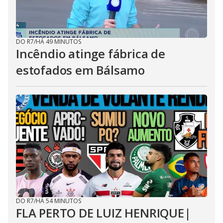
DO R7
/
HÁ 49 MINUTOS
Incêndio atinge fábrica de
estofados em Bálsamo
DO R7
/
HÁ 54 MINUTOS
FLA PERTO DE LUIZ HENRIQUE|