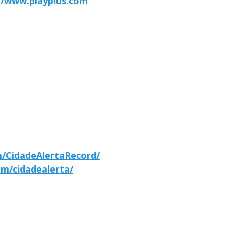
//www.playplus.com
/CidadeAlertaRecord/
m/cidadealerta/