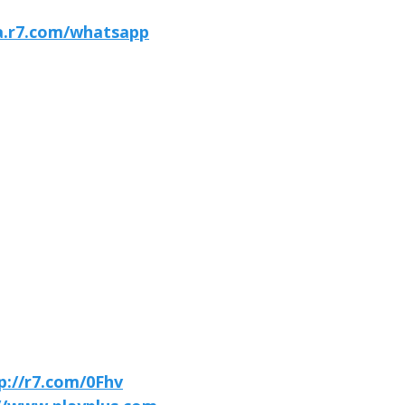
ta.r7.com/whatsapp
p://r7.com/0Fhv