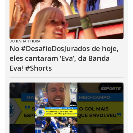
DO R7
/
HÁ 1 HORA
No #DesafioDosJurados de hoje,
eles cantaram ‘Eva’, da Banda
Eva! #Shorts