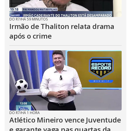
DO R7
/
HÁ 59 MINUTOS
Irmão de Thaliton relata drama
após o crime
DO R7
/
HÁ 1 HORA
Atlético Mineiro vence Juventude
e garante vaga nas quartas da