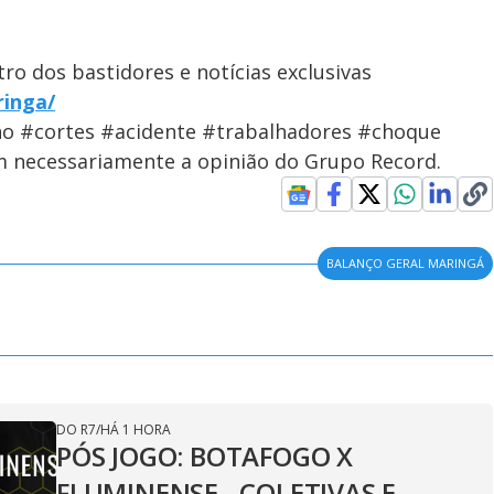
ro dos bastidores e notícias exclusivas
ringa/
ho #cortes #acidente #trabalhadores #choque
em necessariamente a opinião do Grupo Record.
BALANÇO GERAL MARINGÁ
DO R7
/
HÁ 1 HORA
PÓS JOGO: BOTAFOGO X
FLUMINENSE - COLETIVAS E