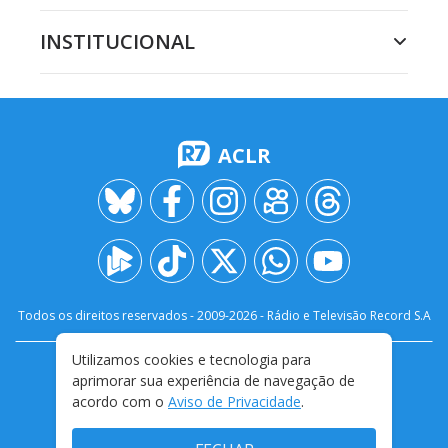
INSTITUCIONAL
ACLR
Todos os direitos reservados - 2009-
2026
- Rádio e Televisão Record S.A
Utilizamos cookies e tecnologia para
CARREIRA
FALE CONOSCO
PRIVACIDADE
aprimorar sua experiência de navegação de
TERMOS E CONDIÇÕES DE USO
acordo com o
Aviso de Privacidade
.