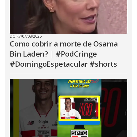
DO R7
/
07/08/2026
Como cobrir a morte de Osama
Bin Laden? | #PodCringe
#DomingoEspetacular #shorts