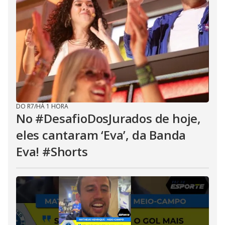
DO R7
/
HÁ 1 HORA
No #DesafioDosJurados de hoje,
eles cantaram ‘Eva’, da Banda
Eva! #Shorts