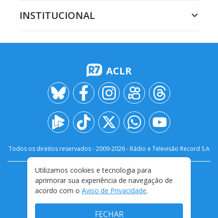
INSTITUCIONAL
ACLR
Todos os direitos reservados - 2009-
2026
- Rádio e Televisão Record S.A
Utilizamos cookies e tecnologia para
CARREIRA
FALE CONOSCO
PRIVACIDADE
aprimorar sua experiência de navegação de
TERMOS E CONDIÇÕES DE USO
acordo com o
Aviso de Privacidade
.
FECHAR