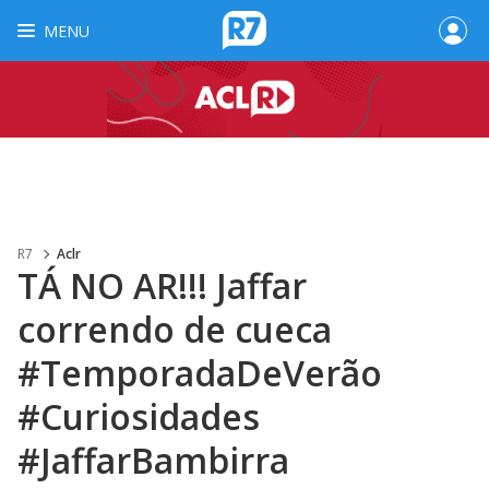
MENU
R7
Aclr
TÁ NO AR!!! Jaffar
correndo de cueca
#TemporadaDeVerão
#Curiosidades
#JaffarBambirra