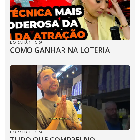
DO R7
/
HÁ 1 HORA
COMO GANHAR NA LOTERIA
DO R7
/
HÁ 1 HORA
TUDO QUE COMPREI NO