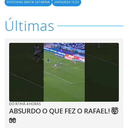
RODOVIAS SANTA CATARINA
26/06/2024 13:25
Últimas
DO R7
/
HÁ 4 HORAS
ABSURDO O QUE FEZ O RAFAEL! 🤯
🧤