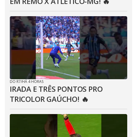
EM REMO X ATLÉTICO-MG! 🔥
DO R7
/
HÁ 4 HORAS
IRADA E TRÊS PONTOS PRO
TRICOLOR GAÚCHO! 🔥