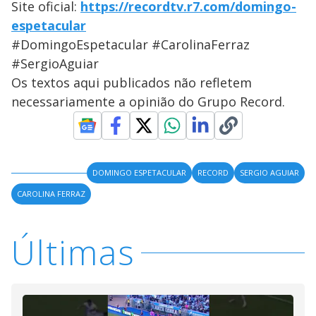
Site oficial:
https://recordtv.r7.com/domingo-
espetacular
#DomingoEspetacular #CarolinaFerraz
#SergioAguiar
Os textos aqui publicados não refletem
necessariamente a opinião do Grupo Record.
DOMINGO ESPETACULAR
RECORD
SERGIO AGUIAR
CAROLINA FERRAZ
Últimas