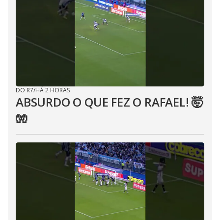
DO R7
/
HÁ 2 HORAS
ABSURDO O QUE FEZ O RAFAEL! 🤯
🧤