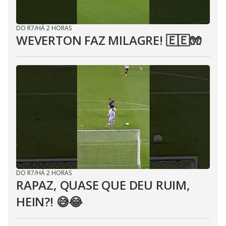
DO R7
/
HÁ 2 HORAS
WEVERTON FAZ MILAGRE! 🇪🇪🧤
DO R7
/
HÁ 2 HORAS
RAPAZ, QUASE QUE DEU RUIM,
HEIN?! 😅😂⁣