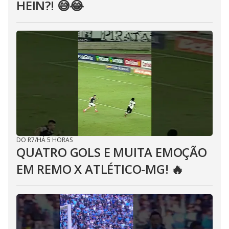
HEIN?! 😅😂⁣
DO R7
/
HÁ 5 HORAS
QUATRO GOLS E MUITA EMOÇÃO
EM REMO X ATLÉTICO-MG! 🔥