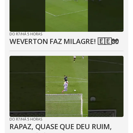
DO R7
/
HÁ 5 HORAS
WEVERTON FAZ MILAGRE! 🇪🇪🧤
DO R7
/
HÁ 5 HORAS
RAPAZ, QUASE QUE DEU RUIM,