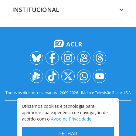
INSTITUCIONAL
ACLR
Todos os direitos reservados - 2009-
2026
- Rádio e Televisão Record S.A
Utilizamos cookies e tecnologia para
CARREIRA
FALE CONOSCO
PRIVACIDADE
aprimorar sua experiência de navegação de
TERMOS E CONDIÇÕES DE USO
acordo com o
Aviso de Privacidade
.
FECHAR