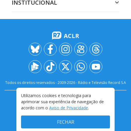
INSTITUCIONAL
ACLR
Todos os direitos reservados - 2009-
2026
- Rádio e Televisão Record S.A
Utilizamos cookies e tecnologia para
CARREIRA
FALE CONOSCO
PRIVACIDADE
aprimorar sua experiência de navegação de
TERMOS E CONDIÇÕES DE USO
acordo com o
Aviso de Privacidade
.
FECHAR