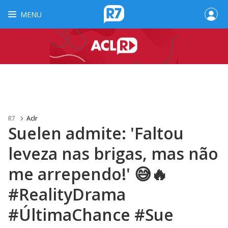
MENU
R7
Aclr
Suelen admite: 'Faltou
leveza nas brigas, mas não
me arrependo!' 😅🔥
#RealityDrama
#ÚltimaChance #Sue