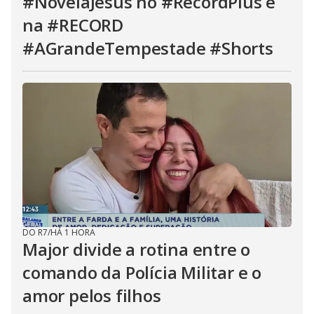
#NovelaJesus no #RecordPlus e
na #RECORD
#AGrandeTempestade #Shorts
DO R7
/
HÁ 1 HORA
Major divide a rotina entre o
comando da Polícia Militar e o
amor pelos filhos