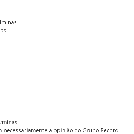
dminas
nas
vminas
em necessariamente a opinião do Grupo Record.