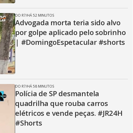
DO R7
/
HÁ 52 MINUTOS
Advogada morta teria sido alvo
por golpe aplicado pelo sobrinho
| #DomingoEspetacular #shorts
DO R7
/
HÁ 58 MINUTOS
Polícia de SP desmantela
quadrilha que rouba carros
elétricos e vende peças. #JR24H
#Shorts