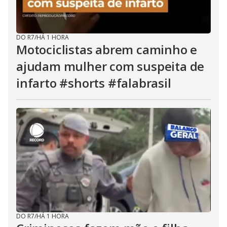
DO R7
/
HÁ 1 HORA
Motociclistas abrem caminho e
ajudam mulher com suspeita de
infarto #shorts #falabrasil
DO R7
/
HÁ 1 HORA