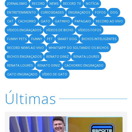
JORNALISMO
RECORD
NEWS
RECORD TV
NOTÍCIA
ENTRETENIMENTO
CURIOSIDADES
ENGRAÇADOS
FOFOS
DOG
CAT
CACHORRO
GATO
GATINHO
PAPAGAIO
RECORD AO VIVO
VÍDEOS ENGRAÇADOS
VÍDEOS DE BICHO
VÍDEOS FOFOS
FUNNY PETS
FUNNY
PET
SMART DOG
BICHOS INTELIGENTES
RECORD NEWS AO VIVO
WHATSAPP DO SOLTANDO OS BICHOS
BICHOS ENGRAÇADOS
RENATO DINIZ
RENATA LOURES
RENATA LOURES
RENATO DINIZ
CACHORRO ENGRAÇADO
GATO ENGRAÇADO
VÍDEO DE GATO
Últimas