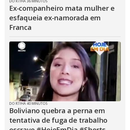
DO R7
/
HÁ 36 MINUTOS
Ex-companheiro mata mulher e
esfaqueia ex-namorada em
Franca
DO R7
/
HÁ 40 MINUTOS
Boliviano quebra a perna em
tentativa de fuga de trabalho
escravo #HojeEmDia #Shorts