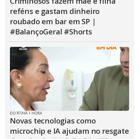
Criminosos fazem mãe e filha
reféns e gastam dinheiro
roubado em bar em SP |
#BalançoGeral #Shorts
DO R7
/
HÁ 1 HORA
Novas tecnologias como
microchip e IA ajudam no resgate