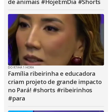
de animais #HojeEmDia #Shorts
DO R7
/
HÁ 1 HORA
Família ribeirinha e educadora
criam projeto de grande impacto
no Pará! #shorts #ribeirinhos
#para