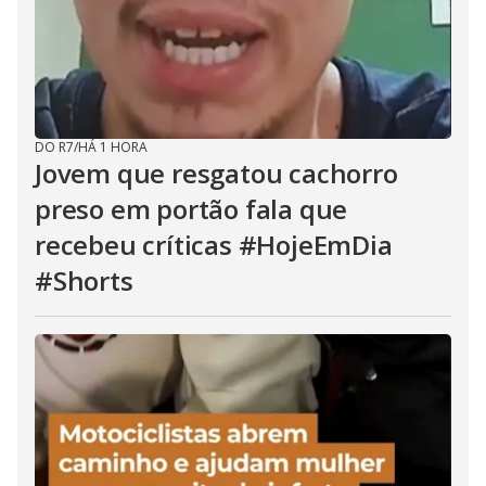
DO R7
/
HÁ 1 HORA
Jovem que resgatou cachorro
preso em portão fala que
recebeu críticas #HojeEmDia
#Shorts