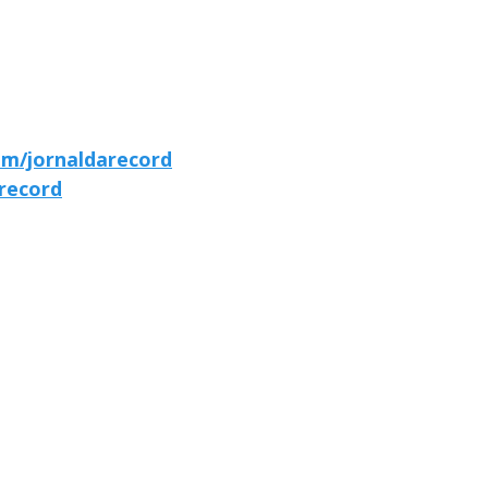
om/jornaldarecord
arecord