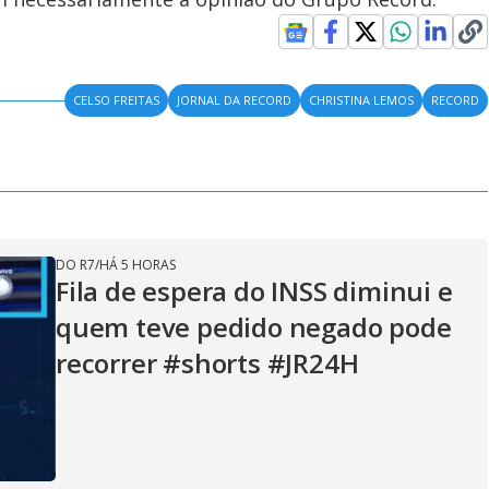
CELSO FREITAS
JORNAL DA RECORD
CHRISTINA LEMOS
RECORD
DO R7
/
HÁ 5 HORAS
Fila de espera do INSS diminui e
quem teve pedido negado pode
recorrer #shorts #JR24H