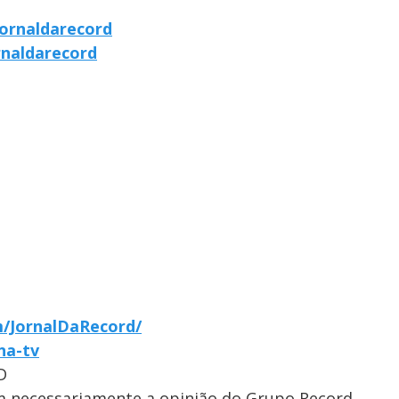
ornaldarecord
rnaldarecord
/JornalDaRecord/
-na-tv
D
em necessariamente a opinião do Grupo Record.