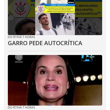
DO R7
/
HÁ 7 HORAS
GARRO PEDE AUTOCRÍTICA
DO R7
/
HÁ 7 HORAS