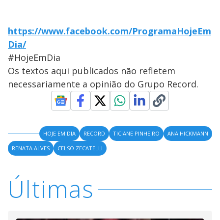
https://www.facebook.com/ProgramaHojeEm
Dia/
#HojeEmDia
Os textos aqui publicados não refletem
necessariamente a opinião do Grupo Record.
HOJE EM DIA
RECORD
TICIANE PINHEIRO
ANA HICKMANN
RENATA ALVES
CELSO ZECATELLI
Últimas