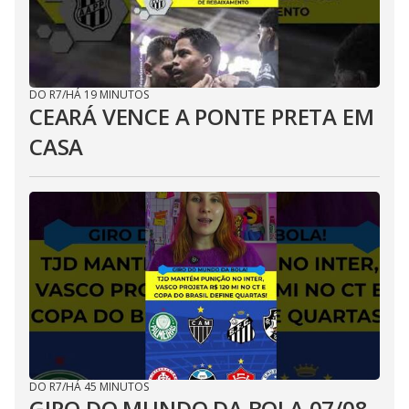
DO R7
/
HÁ 19 MINUTOS
CEARÁ VENCE A PONTE PRETA EM
CASA
DO R7
/
HÁ 45 MINUTOS
GIRO DO MUNDO DA BOLA 07/08