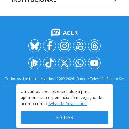
ACLR
Todos os direitos reservados - 2009-
2026
- Rádio e Televisão Record S.A
Utilizamos cookies e tecnologia para
CARREIRA
FALE CONOSCO
PRIVACIDADE
aprimorar sua experiência de navegação de
TERMOS E CONDIÇÕES DE USO
acordo com o
Aviso de Privacidade
.
FECHAR