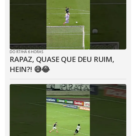
DO R7
/
HÁ 6 HORAS
RAPAZ, QUASE QUE DEU RUIM,
HEIN?! 😅😂⁣