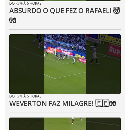
DO R7
/
HÁ 6 HORAS
ABSURDO O QUE FEZ O RAFAEL! 🤯
🧤
DO R7
/
HÁ 6 HORAS
WEVERTON FAZ MILAGRE! 🇪🇪🧤