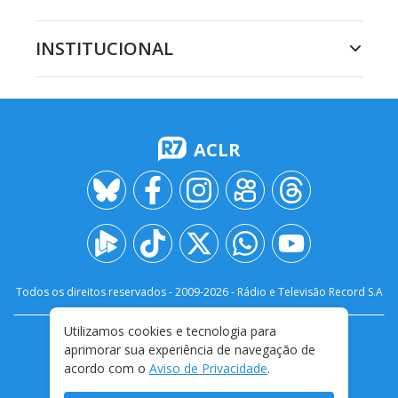
INSTITUCIONAL
ACLR
Todos os direitos reservados - 2009-
2026
- Rádio e Televisão Record S.A
Utilizamos cookies e tecnologia para
CARREIRA
FALE CONOSCO
PRIVACIDADE
aprimorar sua experiência de navegação de
TERMOS E CONDIÇÕES DE USO
acordo com o
Aviso de Privacidade
.