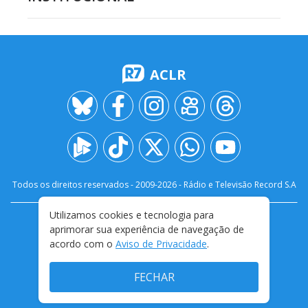
ACLR
Todos os direitos reservados - 2009-
2026
- Rádio e Televisão Record S.A
Utilizamos cookies e tecnologia para
CARREIRA
FALE CONOSCO
PRIVACIDADE
aprimorar sua experiência de navegação de
TERMOS E CONDIÇÕES DE USO
acordo com o
Aviso de Privacidade
.
FECHAR