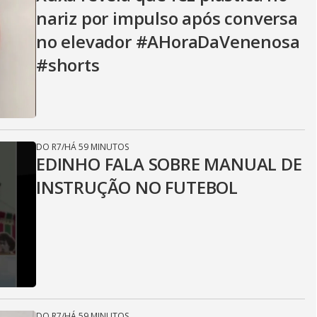
nariz por impulso após conversa
no elevador #AHoraDaVenenosa
#shorts
DO R7
/
HÁ 59 MINUTOS
EDINHO FALA SOBRE MANUAL DE
INSTRUÇÃO NO FUTEBOL
DO R7
/
HÁ 59 MINUTOS