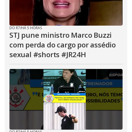
DO R7
/
HÁ 5 HORAS
STJ pune ministro Marco Buzzi
com perda do cargo por assédio
sexual #shorts #JR24H
DO R7
/
HÁ 5 HORAS