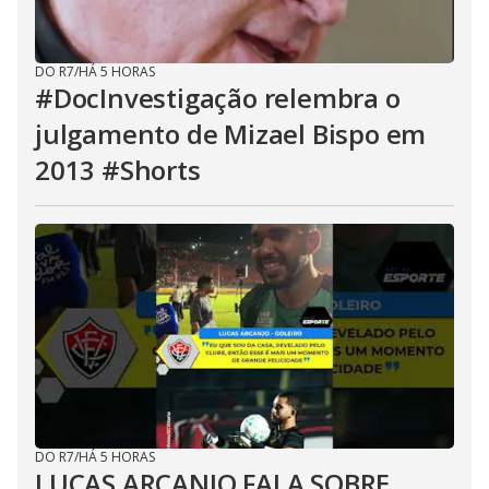
DO R7
/
HÁ 5 HORAS
#DocInvestigação relembra o
julgamento de Mizael Bispo em
2013 #Shorts
DO R7
/
HÁ 5 HORAS
LUCAS ARCANJO FALA SOBRE