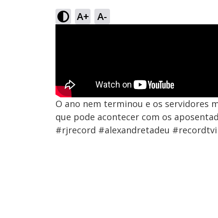
A+
A-
O ano nem terminou e os servidores 
que pode acontecer com os aposentad
#rjrecord #alexandretadeu #recordtvin