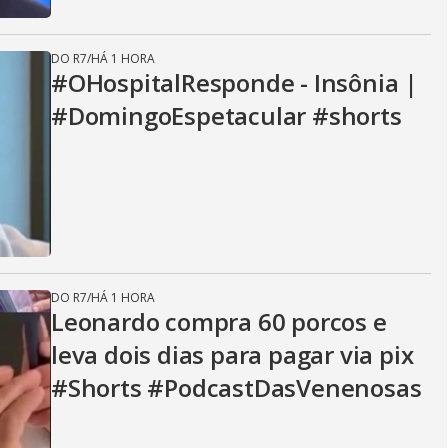
DO R7
/
HÁ 1 HORA
#OHospitalResponde - Insônia |
#DomingoEspetacular #shorts
DO R7
/
HÁ 1 HORA
Leonardo compra 60 porcos e
leva dois dias para pagar via pix
#Shorts #PodcastDasVenenosas