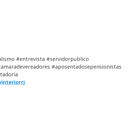
alismo #entrevista #servidorpublico
amaradevereadores #aposentadosepensionistas
tadoria
interiorrj