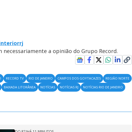
nteriorrj
em necessariamente a opinião do Grupo Record.
O
RECORD TV
RIO DE JANEIRO
CAMPOS DOS GOYTACAZES
REGIÃO NORTE
BAIXADA LITORÂNEA
NOTÍCIAS
NOTÍCIAS RJ
NOTÍCIAS RIO DE JANEIRO
DO R7
/
HÁ 11 MINUTOS