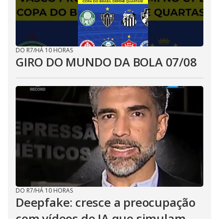
DO R7
/
HÁ 10 HORAS
GIRO DO MUNDO DA BOLA 07/08
DO R7
/
HÁ 10 HORAS
Deepfake: cresce a preocupação
com vídeos de IA que simulam