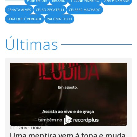
HOJE EM DIA
RECORD
TICIANE PINHEIRO
ANA HICKMANN
RENATA ALVES
CELSO ZECATELLI
CELEBER MACHADO
SERÁ QUE É VERDADE
PALOMA TOCCI
Últimas
DO R7
/
HÁ 1 HORA
Uma mentira vem à tona e muda