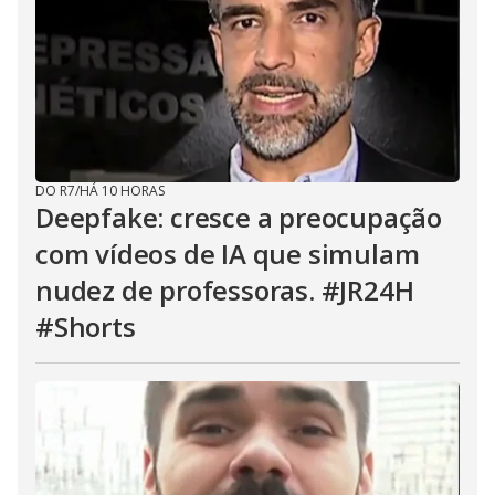
DO R7
/
HÁ 10 HORAS
Deepfake: cresce a preocupação
com vídeos de IA que simulam
nudez de professoras. #JR24H
#Shorts