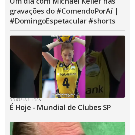
Um dia com Michael Keller nas
gravações do #ComendoPorAí |
#DomingoEspetacular #shorts
DO R7
/
HÁ 1 HORA
É Hoje - Mundial de Clubes SP