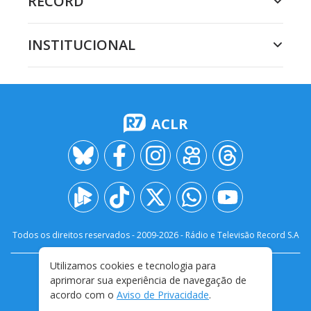
RECORD
INSTITUCIONAL
ACLR
Todos os direitos reservados - 2009-
2026
- Rádio e Televisão Record S.A
Utilizamos cookies e tecnologia para
CARREIRA
FALE CONOSCO
PRIVACIDADE
aprimorar sua experiência de navegação de
TERMOS E CONDIÇÕES DE USO
acordo com o
Aviso de Privacidade
.