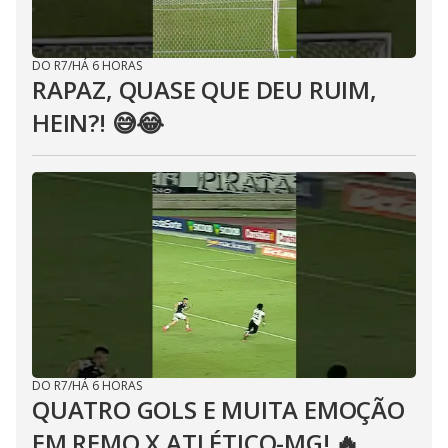
DO R7
/
HÁ 6 HORAS
RAPAZ, QUASE QUE DEU RUIM,
HEIN?! 😅😂⁣
DO R7
/
HÁ 6 HORAS
QUATRO GOLS E MUITA EMOÇÃO
EM REMO X ATLÉTICO-MG! 🔥