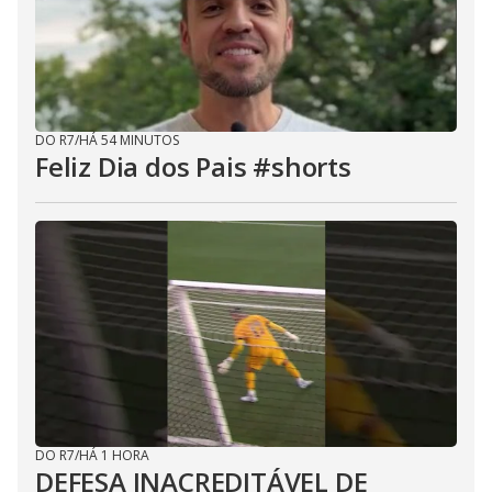
DO R7
/
HÁ 54 MINUTOS
Feliz Dia dos Pais #shorts
DO R7
/
HÁ 1 HORA
DEFESA INACREDITÁVEL DE