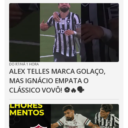
DO R7
/
HÁ 1 HORA
ALEX TELLES MARCA GOLAÇO,
MAS IGNÁCIO EMPATA O
CLÁSSICO VOVÔ! ⚽️🔥🗣