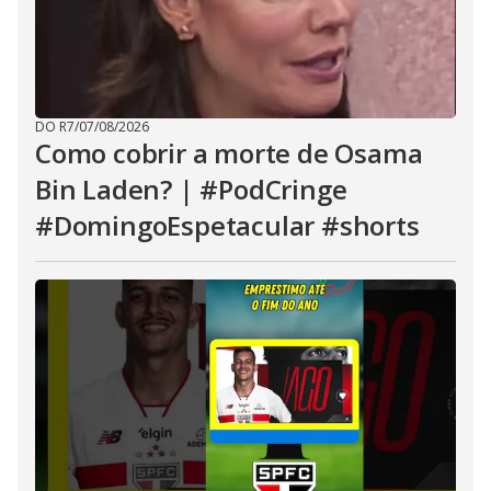
DO R7
/
07/08/2026
Como cobrir a morte de Osama
Bin Laden? | #PodCringe
#DomingoEspetacular #shorts