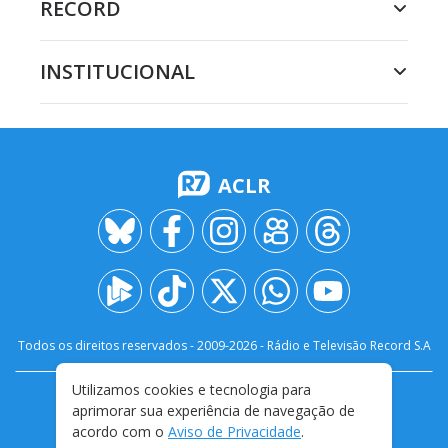
RECORD
INSTITUCIONAL
ACLR
Todos os direitos reservados - 2009-
2026
- Rádio e Televisão Record S.A
Utilizamos cookies e tecnologia para
CARREIRA
FALE CONOSCO
PRIVACIDADE
aprimorar sua experiência de navegação de
TERMOS E CONDIÇÕES DE USO
acordo com o
Aviso de Privacidade
.