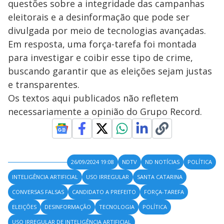
questões sobre a integridade das campanhas
eleitorais e a desinformação que pode ser
divulgada por meio de tecnologias avançadas.
Em resposta, uma força-tarefa foi montada
para investigar e coibir esse tipo de crime,
buscando garantir que as eleições sejam justas
e transparentes.
Os textos aqui publicados não refletem
necessariamente a opinião do Grupo Record.
26/09/2024 19:08
NDTV
ND NOTÍCIAS
POLÍTICA
INTELIGÊNCIA ARTIFICIAL
USO IRREGULAR
SANTA CATARINA
CONVERSAS FALSAS
CANDIDATO A PREFEITO
FORÇA-TAREFA
ELEIÇÕES
DESINFORMAÇÃO
TECNOLOGIA
POLÍTICA
USO IRREGULAR DE INTELIGÊNCIA ARTIFICIAL