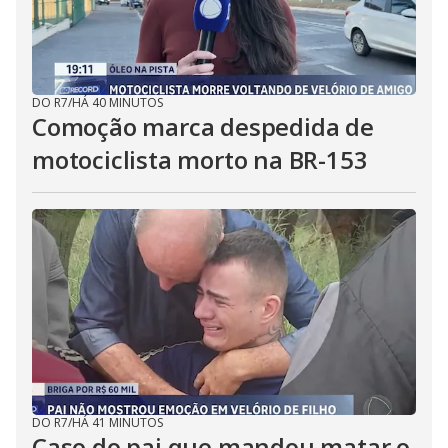
DO R7
/
HÁ 40 MINUTOS
Comoção marca despedida de
motociclista morto na BR-153
DO R7
/
HÁ 41 MINUTOS
Caso do pai que mandou matar o