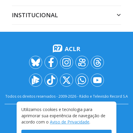
INSTITUCIONAL
ACLR
Todos os direitos reservados - 2009-
2026
- Rádio e Televisão Record S.A
Utilizamos cookies e tecnologia para
CARREIRA
FALE CONOSCO
PRIVACIDADE
aprimorar sua experiência de navegação de
TERMOS E CONDIÇÕES DE USO
acordo com o
Aviso de Privacidade
.