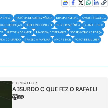
A BAHAR
HISTÓRIA DE SOBREVIVÊNCIA
DRAMA FAMILIAR
AMOR E TRAGÉDIA
DA E SUPERAÇÃO
SÉRIE EMOCIONANTE
DOR E RESILIÊNCIA
DRAMA TURCO
TIS
HISTÓRIA DE AMOR
TRAGÉDIA E ESPERANÇA
SOBREVIVÊNCIA E FORÇA
RDA DO MARIDO
TRAGÉDIA FAMILIAR
AMOR E DOR
FORÇA DE MULHER
DO R7
/
HÁ 1 HORA
ABSURDO O QUE FEZ O RAFAEL!
🤯🧤