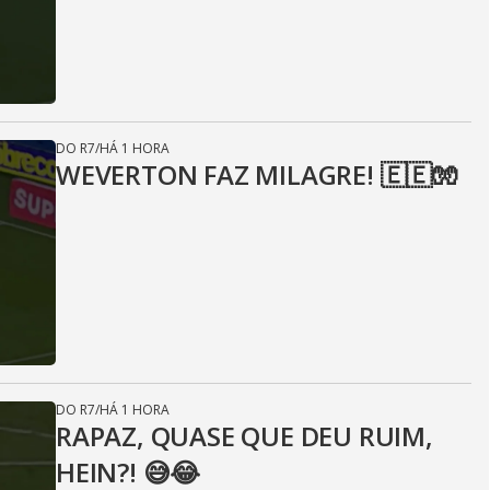
DO R7
/
HÁ 1 HORA
WEVERTON FAZ MILAGRE! 🇪🇪🧤
DO R7
/
HÁ 1 HORA
RAPAZ, QUASE QUE DEU RUIM,
HEIN?! 😅😂⁣