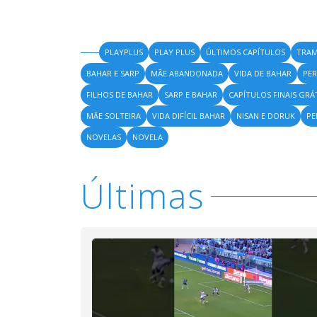
PLAYPLUS
PLAY PLUS
ÚLTIMOS CAPÍTULOS
TRAM
BAHAR E SARP
MÃE ABANDONADA
VIDA DE BAHAR
PER
FILHOS DE BAHAR
SARP E BAHAR
CAPÍTULOS FINAIS GRÁ
MÃE SOLTEIRA
VIDA DIFÍCIL BAHAR
NISAN E DORUK
PE
NOVELAS
NOVELA
Últimas