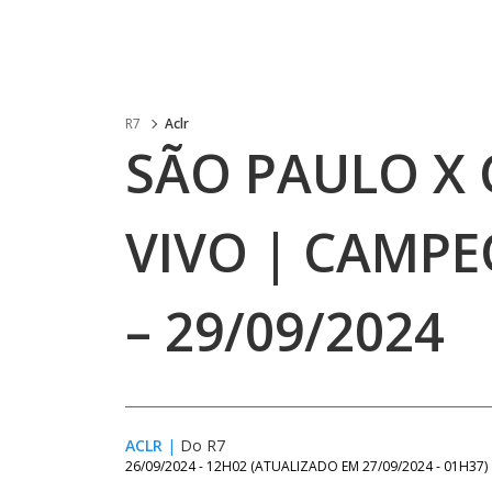
R7
Aclr
SÃO PAULO X 
VIVO | CAMPE
– 29/09/2024
ACLR
|
Do R7
26/09/2024 - 12H02
(ATUALIZADO EM
27/09/2024 - 01H37
)