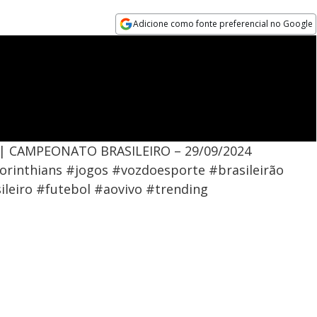
Adicione como fonte preferencial no Google
Opens in new window
 | CAMPEONATO BRASILEIRO – 29/09/2024
rinthians #jogos #vozdoesporte #brasileirão
eiro #futebol #aovivo #trending