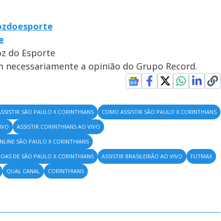
ozdoesporte
e
oz do Esporte
em necessariamente a opinião do Grupo Record.
SSISTIR SÃO PAULO X CORINTHIANS
COMO ASSISTIR SÃO PAULO X CORINTHIANS
IVO
ASSISTIR CORINTHIANS AO VIVO
ONLINE SÃO PAULO X CORINTHIANS
OAS DE SÃO PAULO X CORINTHIANS
ASSISTIR BRASILEIRÃO AO VIVO
FUTMAX
QUAL CANAL
CORINTHIANS