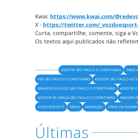
Kwai:
https://www.kwai.com/@redev
X -
https://twitter.com/_vozdoesport
Curta, compartilhe, comente, siga a V
Os textos aqui publicados não reflet
ASSISTIR SÃO PAULO X CORINTHIANS
ONDE A
VER SÃO PAULO X CORINTHIANS
ASSISTIR SÃO PAULO AO V
IMAGENS DO JOGO SÃO PAULO X CORINTHIANS
ASSISTIR 
ASSISTIR DE GRAÇA SÃO PAULO X CORINTHIANS
IMAGENS B
VOZDOESPORTE
RÁDIO
NARRAÇÃO
ONDE VAI PASSAR
Últimas