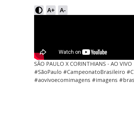
A+
A-
SÃO PAULO X CORINTHIANS - AO VIVO
#SãoPaulo #CampeonatoBrasileiro #Co
#aovivoecomimagens #imagens #brasil