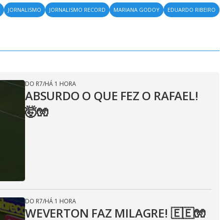
S
JORNALISMO
JORNALISMO RECORD
MARIANA GODOY
EDUARDO RIBEIRO
DO R7
/
HÁ 1 HORA
ABSURDO O QUE FEZ O RAFAEL!
🤯🧤
DO R7
/
HÁ 1 HORA
WEVERTON FAZ MILAGRE! 🇪🇪🧤