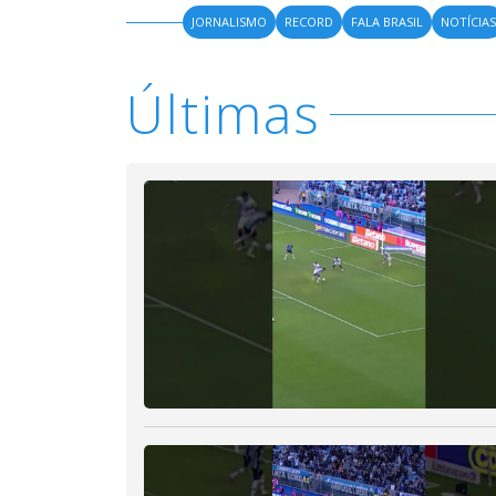
JORNALISMO
RECORD
FALA BRASIL
NOTÍCIA
Últimas