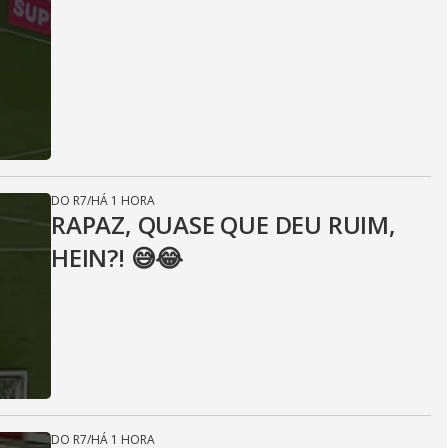
DO R7
/
HÁ 1 HORA
RAPAZ, QUASE QUE DEU RUIM,
HEIN?! 😅😂⁣
DO R7
/
HÁ 1 HORA