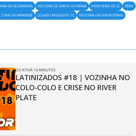
RINA DE ALEXANDRIA
HISTÓRIA DE SANTA CATARINA
PADROEIRA DE SC
SÉRIE
LTURA CATARINENSE
LEGADO RELIGIOSO SC
HISTÓRIA DAS PADROEIRAS
DO R7
/
HÁ 16 MINUTOS
LATINIZADOS #18 | VOZINHA NO
COLO-COLO E CRISE NO RIVER
PLATE