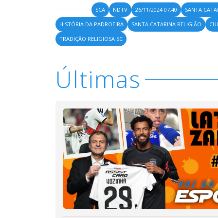
SCA
NDTV
26/11/2024 07:40
SANTA CATA
HISTÓRIA DA PADROEIRA
SANTA CATARINA RELIGIÃO
CU
TRADIÇÃO RELIGIOSA SC
Últimas