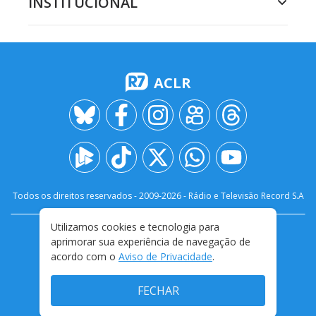
INSTITUCIONAL
ACLR
Todos os direitos reservados - 2009-
2026
- Rádio e Televisão Record S.A
Utilizamos cookies e tecnologia para
CARREIRA
FALE CONOSCO
PRIVACIDADE
aprimorar sua experiência de navegação de
TERMOS E CONDIÇÕES DE USO
acordo com o
Aviso de Privacidade
.
FECHAR