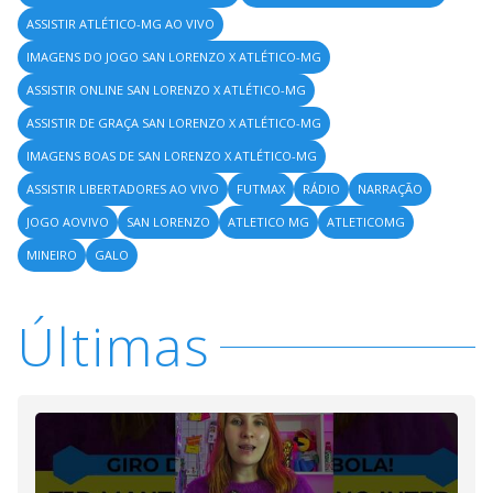
ASSISTIR ATLÉTICO-MG AO VIVO
IMAGENS DO JOGO SAN LORENZO X ATLÉTICO-MG
ASSISTIR ONLINE SAN LORENZO X ATLÉTICO-MG
ASSISTIR DE GRAÇA SAN LORENZO X ATLÉTICO-MG
IMAGENS BOAS DE SAN LORENZO X ATLÉTICO-MG
ASSISTIR LIBERTADORES AO VIVO
FUTMAX
RÁDIO
NARRAÇÃO
JOGO AOVIVO
SAN LORENZO
ATLETICO MG
ATLETICOMG
MINEIRO
GALO
Últimas