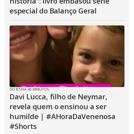
história": livro embasou série
especial do Balanço Geral
DO R7
/
HÁ 45 MINUTOS
Davi Lucca, filho de Neymar,
revela quem o ensinou a ser
humilde | #AHoraDaVenenosa
#Shorts