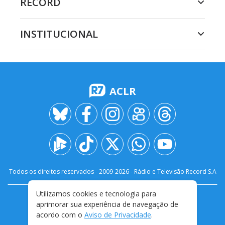
RECORD
INSTITUCIONAL
ACLR
Todos os direitos reservados - 2009-
2026
- Rádio e Televisão Record S.A
Utilizamos cookies e tecnologia para
CARREIRA
FALE CONOSCO
PRIVACIDADE
aprimorar sua experiência de navegação de
TERMOS E CONDIÇÕES DE USO
acordo com o
Aviso de Privacidade
.