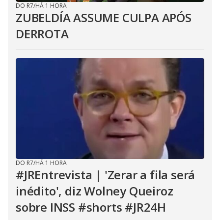
DO R7
/
HÁ 1 HORA
ZUBELDÍA ASSUME CULPA APÓS
DERROTA
DO R7
/
HÁ 1 HORA
#JREntrevista | 'Zerar a fila será
inédito', diz Wolney Queiroz
sobre INSS #shorts #JR24H