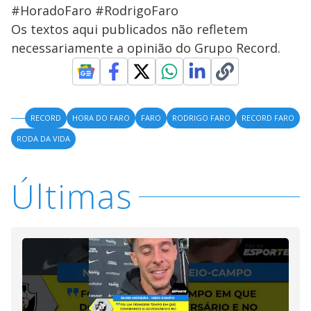
#HoradoFaro #RodrigoFaro
Os textos aqui publicados não refletem
necessariamente a opinião do Grupo Record.
RECORD
HORA DO FARO
FARO
RODRIGO FARO
RECORD FARO
RODA DA VIDA
Últimas