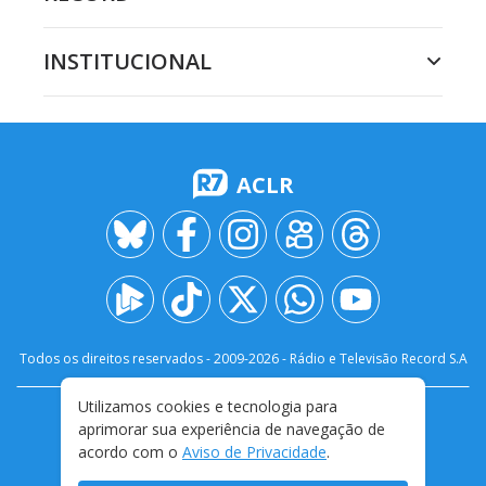
INSTITUCIONAL
ACLR
Todos os direitos reservados - 2009-
2026
- Rádio e Televisão Record S.A
Utilizamos cookies e tecnologia para
CARREIRA
FALE CONOSCO
PRIVACIDADE
aprimorar sua experiência de navegação de
TERMOS E CONDIÇÕES DE USO
acordo com o
Aviso de Privacidade
.