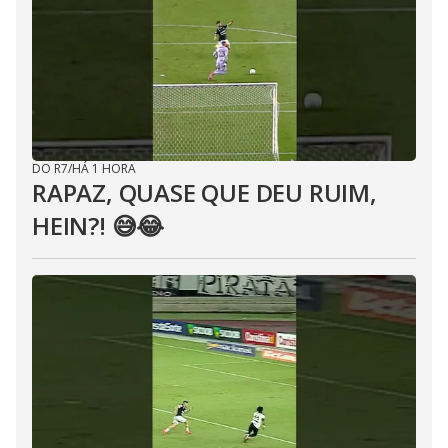
DO R7
/
HÁ 1 HORA
RAPAZ, QUASE QUE DEU RUIM,
HEIN?! 😅😂⁣