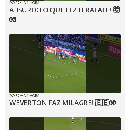
DO R7
/
HÁ 1 HORA
ABSURDO O QUE FEZ O RAFAEL! 🤯
🧤
DO R7
/
HÁ 1 HORA
WEVERTON FAZ MILAGRE! 🇪🇪🧤