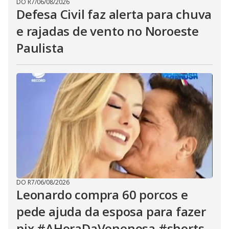
DO R7
/
06/08/2026
Defesa Civil faz alerta para chuva
e rajadas de vento no Noroeste
Paulista
DO R7
/
06/08/2026
Leonardo compra 60 porcos e
pede ajuda da esposa para fazer
pix #AHoraDaVenenosa #shorts