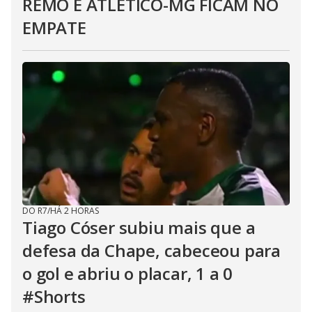
REMO E ATLÉTICO-MG FICAM NO
EMPATE
DO R7
/
HÁ 2 HORAS
Tiago Cóser subiu mais que a
defesa da Chape, cabeceou para
o gol e abriu o placar, 1 a 0
#Shorts