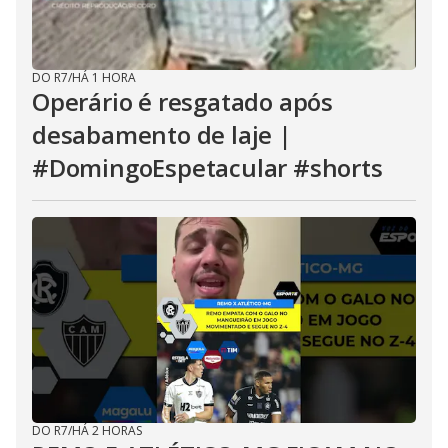
DO R7
/
HÁ 1 HORA
Operário é resgatado após
desabamento de laje |
#DomingoEspetacular #shorts
DO R7
/
HÁ 2 HORAS